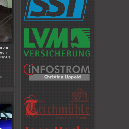
ihrem
auch
¤nden.
e