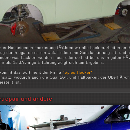
erer Hauseigenen Lackierung fÃ¼hren wir alle Lackierarbeiten an 
ug durch egal ob es ein Unfall oder eine Ganzlackierung ist, und 
andere was Lackiert werden muss oder soll ist bei uns in guten HÃ
hr als 15 JÃ¤hrige Erfahrung zeigt sich am Ergebnis.
kommt das Sortiment der Firma
"Spies Hecker"
nsatz, wodurch auch die QualitÃ¤t und Haltbarkeit der OberflÃ¤ch
estellt ist.
trepair und andere